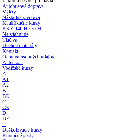
Zákon o cestnej premávke
Autobusová doprava
Výlety
Nákladná preprava
Kvalifikačné kurzy
KKV 140 H / 35 H
Na stiahnutie
Tlačivá
Učebné materiály
Kontakt
Ochrana osobných údajov
Autoškola
Vodičské kurzy
A
A1
A2
B
BE
C
CE
D
DE
T
Doškolovacie kurzy
Kondičné jazdy