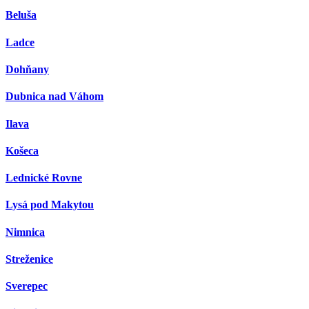
Beluša
Ladce
Dohňany
Dubnica nad Váhom
Ilava
Košeca
Lednické Rovne
Lysá pod Makytou
Nimnica
Streženice
Sverepec