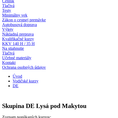
Cenník
Tlačivá
Testy
Minimálny vek
Zákon o cestnej premávke
Autobusová doprava
Výlety
Nákladná preprava
Kvalifikačné kurzy
KKV 140 H / 35 H
Na stiahnutie
Tlačivá
Učebné materiály
Kontakt
Ochrana osobných údajov
Úvod
Vodičské kurzy
DE
Skupina DE Lysá pod Makytou
Zoznam ponúkaných kurzov: