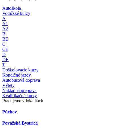
Autoškola
Vodičské kurzy
A
A1
A2
B
BE
C
CE
D
DE
T
Doškolovacie kurzy
Kondičné jazdy
Autobusová doprava
Výlety
Nákladná preprava
Kvalifikačné kurzy
Pracujeme v lokalitách
Púchov
Považská Bystrica