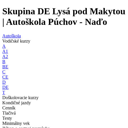
Skupina DE Lysá pod Makytou
| Autoškola Púchov - Naďo
Autoškola
Vodičské kurzy
A
A1
A2
B
BE
C
CE
D
DE
T
Doškolovacie kurzy
Kondičné jazdy
Cenník
Tlačivá
Testy
Minimálny vek