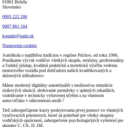
01861 Beluša
Slovensko
0905 222 200
0907 861 164
kontakt@nado.sk
Nastavenia cookies
Autoškola s najdlhšou tradíciou v regióne Púchov, od roku 1990.
Ponúkame výcvik vodičov všetkých skupín, seriózny, profesionálny
a ľudský prístup, kvalitnú praktickú a teoretickú výučbu vedenia
motorového vozidla pod dohľadom našich kvalifikovaných a
skúsených inštruktorov.
Máme moderný digitálny autotrénažér s možnosťou simulácie
rizikových situácií, sledovanie premávky v spätných zrkadlách,
vzdelávanie v technicky vybavenej učebni a na vlastnom
autocvičisku v súkromnom areáli !
Tiež zabezpečujeme kurzy poskytovania prvej pomoci vo vlastných
vyučovacích priestoroch, ktoré sú potrebné pre všetky skupiny
vodičských oprávnení, zabezpečenie psychologických vyšetrení pre
skupiny C, CE, D, DE.