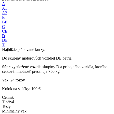
A
A1
A2
B
BE
C
CE
D
DE
T
Najbližie plánované kurzy:
Do skupiny motorových vozidiel DE patria:
Súpravy zložené vozidla skupiny D a prípojného vozidla, ktorého
celková hmotnosť presahuje 750 kg.
Vek: 24 rokov
Kolok na skúšky: 100 €
Cenník
Tlačivá
Testy
Minimálny vek