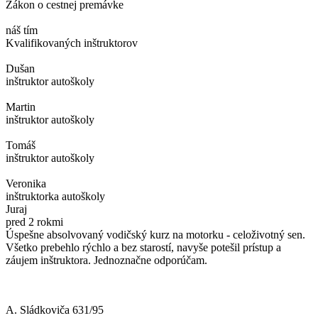
Zákon o cestnej premávke
náš tím
Kvalifikovaných inštruktorov
Dušan
inštruktor autoškoly
Martin
inštruktor autoškoly
Tomáš
inštruktor autoškoly
Veronika
inštruktorka autoškoly
Juraj
D
pred 2 rokmi
p
Úspešne absolvovaný vodičský kurz na motorku - celoživotný sen.
S
Všetko prebehlo rýchlo a bez starostí, navyše potešil prístup a
v
záujem inštruktora. Jednoznačne odporúčam.
n
V
A. Sládkoviča 631/95