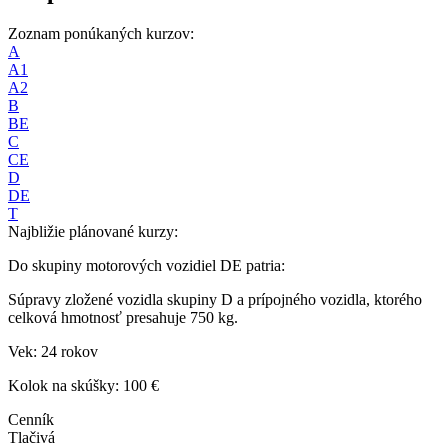
Zoznam ponúkaných kurzov:
A
A1
A2
B
BE
C
CE
D
DE
T
Najbližie plánované kurzy:
Do skupiny motorových vozidiel DE patria:
Súpravy zložené vozidla skupiny D a prípojného vozidla, ktorého
celková hmotnosť presahuje 750 kg.
Vek: 24 rokov
Kolok na skúšky: 100 €
Cenník
Tlačivá