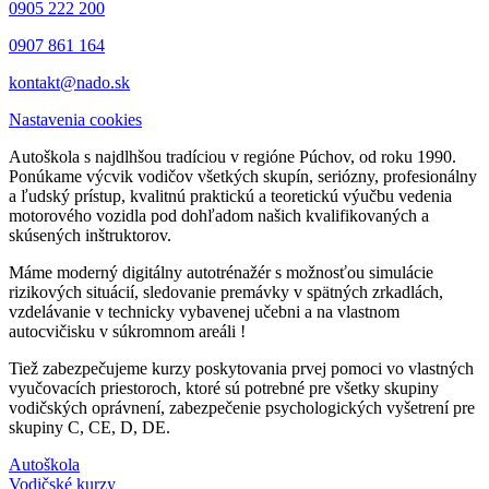
0905 222 200
0907 861 164
kontakt@nado.sk
Nastavenia cookies
Autoškola s najdlhšou tradíciou v regióne Púchov, od roku 1990.
Ponúkame výcvik vodičov všetkých skupín, seriózny, profesionálny
a ľudský prístup, kvalitnú praktickú a teoretickú výučbu vedenia
motorového vozidla pod dohľadom našich kvalifikovaných a
skúsených inštruktorov.
Máme moderný digitálny autotrénažér s možnosťou simulácie
rizikových situácií, sledovanie premávky v spätných zrkadlách,
vzdelávanie v technicky vybavenej učebni a na vlastnom
autocvičisku v súkromnom areáli !
Tiež zabezpečujeme kurzy poskytovania prvej pomoci vo vlastných
vyučovacích priestoroch, ktoré sú potrebné pre všetky skupiny
vodičských oprávnení, zabezpečenie psychologických vyšetrení pre
skupiny C, CE, D, DE.
Autoškola
Vodičské kurzy