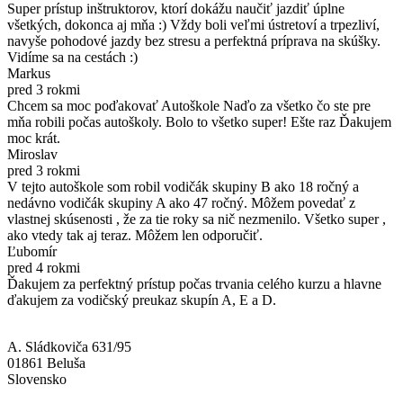
Super prístup inštruktorov, ktorí dokážu naučiť jazdiť úplne
všetkých, dokonca aj mňa :) Vždy boli veľmi ústretoví a trpezliví,
navyše pohodové jazdy bez stresu a perfektná príprava na skúšky.
Vidíme sa na cestách :)
Markus
pred 3 rokmi
Chcem sa moc poďakovať Autoškole Naďo za všetko čo ste pre
mňa robili počas autoškoly. Bolo to všetko super! Ešte raz Ďakujem
moc krát.
Miroslav
pred 3 rokmi
V tejto autoškole som robil vodičák skupiny B ako 18 ročný a
nedávno vodičák skupiny A ako 47 ročný. Môžem povedať z
vlastnej skúsenosti , že za tie roky sa nič nezmenilo. Všetko super ,
ako vtedy tak aj teraz. Môžem len odporučiť.
Ľubomír
pred 4 rokmi
Ďakujem za perfektný prístup počas trvania celého kurzu a hlavne
ďakujem za vodičský preukaz skupín A, E a D.
A. Sládkoviča 631/95
01861 Beluša
Slovensko