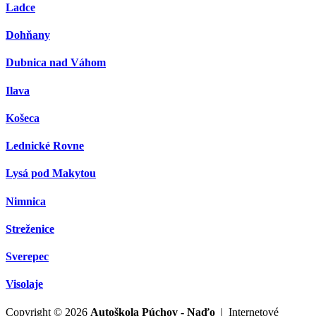
Ladce
Dohňany
Dubnica nad Váhom
Ilava
Košeca
Lednické Rovne
Lysá pod Makytou
Nimnica
Streženice
Sverepec
Visolaje
Copyright © 2026
Autoškola Púchov - Naďo
| Internetové