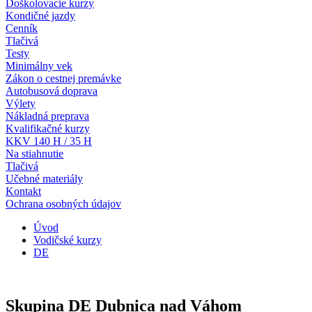
Doškolovacie kurzy
Kondičné jazdy
Cenník
Tlačivá
Testy
Minimálny vek
Zákon o cestnej premávke
Autobusová doprava
Výlety
Nákladná preprava
Kvalifikačné kurzy
KKV 140 H / 35 H
Na stiahnutie
Tlačivá
Učebné materiály
Kontakt
Ochrana osobných údajov
Úvod
Vodičské kurzy
DE
Skupina DE Dubnica nad Váhom