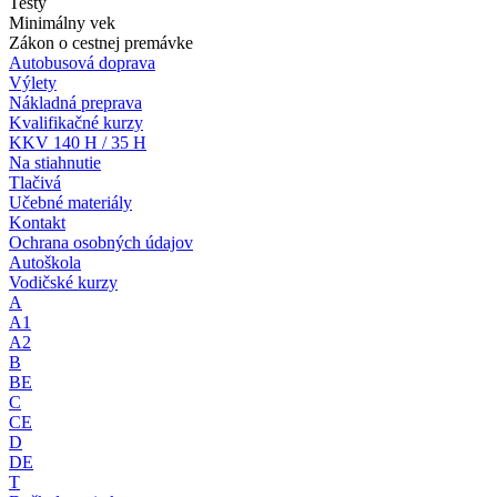
Testy
Minimálny vek
Zákon o cestnej premávke
Autobusová doprava
Výlety
Nákladná preprava
Kvalifikačné kurzy
KKV 140 H / 35 H
Na stiahnutie
Tlačivá
Učebné materiály
Kontakt
Ochrana osobných údajov
Autoškola
Vodičské kurzy
A
A1
A2
B
BE
C
CE
D
DE
T