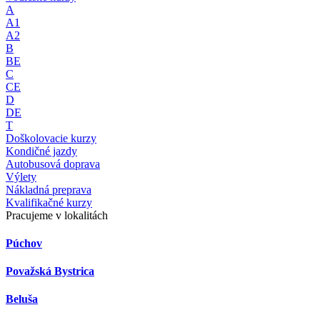
A
A1
A2
B
BE
C
CE
D
DE
T
Doškolovacie kurzy
Kondičné jazdy
Autobusová doprava
Výlety
Nákladná preprava
Kvalifikačné kurzy
Pracujeme v lokalitách
Púchov
Považská Bystrica
Beluša