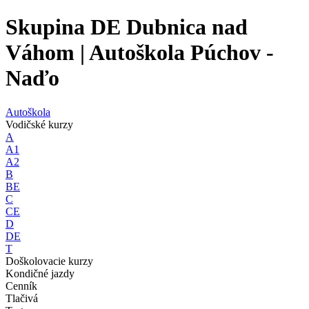
Skupina DE Dubnica nad
Váhom | Autoškola Púchov -
Naďo
Autoškola
Vodičské kurzy
A
A1
A2
B
BE
C
CE
D
DE
T
Doškolovacie kurzy
Kondičné jazdy
Cenník
Tlačivá