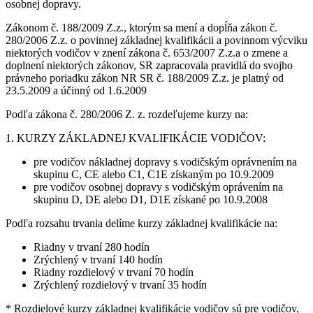
osobnej dopravy.
Zákonom č.
188/2009 Z.z.
, ktorým sa
mení a dopĺňa zákon č.
280/2006 Z.z.
o povinnej základnej kvalifikácii a povinnom výcviku
niektorých vodičov
v znení zákona č. 653/2007 Z.z.a o zmene a
doplnení niektorých zákonov
, SR zapracovala pravidlá do svojho
právneho poriadku
zákon NR SR č. 188/2009 Z.z. je platný od
23.5.2009 a účinný od 1.6.2009
Podľa zákona č. 280/2006 Z. z. rozdeľujeme kurzy na:
1. KURZY ZÁKLADNEJ KVALIFIKÁCIE VODIČOV:
pre vodičov nákladnej dopravy s vodičským oprávnením na
skupinu C, CE alebo C1, C1E získaným po 10.9.2009
pre vodičov osobnej dopravy s vodičským oprávením na
skupinu D, DE alebo D1, D1E získané po 10.9.2008
Podľa rozsahu trvania delíme kurzy základnej kvalifikácie na:
Riadny v trvaní 280 hodín
Zrýchlený v trvaní 140 hodín
Riadny rozdielový v trvaní 70 hodín
Zrýchlený rozdielový v trvaní 35 hodín
* Rozdielové kurzy základnej kvalifikácie vodičov sú pre vodičov,