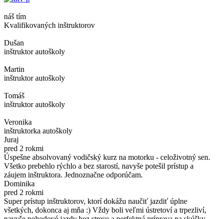
náš tím
Kvalifikovaných inštruktorov
Dušan
inštruktor autoškoly
Martin
inštruktor autoškoly
Tomáš
inštruktor autoškoly
Veronika
inštruktorka autoškoly
Juraj
pred 2 rokmi
Úspešne absolvovaný vodičský kurz na motorku - celoživotný sen.
Všetko prebehlo rýchlo a bez starostí, navyše potešil prístup a
záujem inštruktora. Jednoznačne odporúčam.
Dominika
pred 2 rokmi
Super prístup inštruktorov, ktorí dokážu naučiť jazdiť úplne
všetkých, dokonca aj mňa :) Vždy boli veľmi ústretoví a trpezliví,
navyše pohodové jazdy bez stresu a perfektná príprava na skúšky.