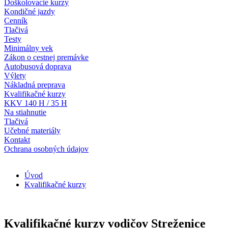
Doškolovacie kurzy
Kondičné jazdy
Cenník
Tlačivá
Testy
Minimálny vek
Zákon o cestnej premávke
Autobusová doprava
Výlety
Nákladná preprava
Kvalifikačné kurzy
KKV 140 H / 35 H
Na stiahnutie
Tlačivá
Učebné materiály
Kontakt
Ochrana osobných údajov
Úvod
Kvalifikačné kurzy
Kvalifikačné kurzy vodičov Streženice