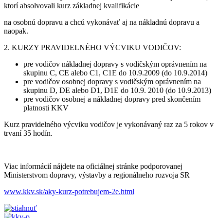
ktorí absolvovali kurz základnej kvalifikácie
na osobnú dopravu a chcú vykonávať aj na nákladnú dopravu a
naopak.
2. KURZY PRAVIDELNÉHO VÝCVIKU VODIČOV:
pre vodičov nákladnej dopravy s vodičským oprávnením na
skupinu C, CE alebo C1, C1E do 10.9.2009 (do 10.9.2014)
pre vodičov osobnej dopravy s vodičským oprávnením na
skupinu D, DE alebo D1, D1E do 10.9. 2010 (do 10.9.2013)
pre vodičov osobnej a nákladnej dopravy pred skončením
platnosti KKV
Kurz pravidelného výcviku vodičov je vykonávaný raz za 5 rokov v
trvaní 35 hodín.
Viac informácií nájdete na oficiálnej stránke podporovanej
Ministerstvom dopravy, výstavby a regionálneho rozvoja SR
www.kkv.sk/aky-kurz-potrebujem-2e.html