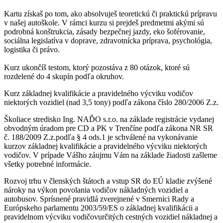
Kartu získaš po tom, ako absolvuješ teoretickú či praktickú prípravu
v našej autoškole. V rámci kurzu si prejdeš predmetmi akými sú
podrobná konštrukcia, zásady bezpečnej jazdy, eko šoférovanie,
sociálna legislatíva v doprave, zdravotnícka príprava, psychológia,
logistika či právo.
Kurz ukončíš testom, ktorý pozostáva z 80 otázok, ktoré sú
rozdelené do 4 skupín podľa okruhov.
Kurz základnej kvalifikácie a pravidelného výcviku vodičov
niektorých vozidiel (nad 3,5 tony) podľa zákona číslo 280/2006 Z.z.
Školiace stredisko Ing. NAĎO s.r.o.
na základe registrácie vydanej
obvodným úradom pre CD a PK v Trenčíne podľa zákona NR SR
č. 188/2009 Z.z.podľa § 4 ods.1
je schválené na vykonávanie
kurzov základnej kvalifikácie a pravidelného výcviku niektorých
vodičov.
V prípade Vášho záujmu Vám na základe žiadosti zašleme
všetky potrebné informácie.
Rozvoj trhu v členských štátoch a vstup SR do EÚ kladie zvýšené
nároky na výkon povolania
vodičov nákladných vozidiel a
autobusov.
Sprísnené pravidlá zverejnené v Smernici Rady a
Európskeho parlamentu
2003/59/ES o základnej kvalifikácii a
pravidelnom výcviku vodičov
určitých cestných vozidiel nákladnej a