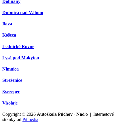
Dohňany
Dubnica nad Váhom
Ilava
Košeca
Lednické Rovne
Lysá pod Makytou
Nimnica
Streženice
Sverepec
Visolaje
Copyright © 2026
Autoškola Púchov - Naďo
| Internetové
stránky od
Pitmedia