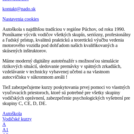
kontakt@nado.sk
Nastavenia cookies
Autoškola s najdlhšou tradíciou v regióne Púchov, od roku 1990.
Ponúkame výcvik vodičov všetkých skupín, seriózny, profesionálny
a ľudský prístup, kvalitnú praktickú a teoretickú výučbu vedenia
motorového vozidla pod dohľadom našich kvalifikovaných a
skúsených inštruktorov.
Máme moderný digitálny autotrénažér s možnosťou simulácie
rizikových situácií, sledovanie premávky v spätných zrkadlách,
vzdelávanie v technicky vybavenej učebni a na vlastnom
autocvičisku v súkromnom areáli !
Tiež zabezpečujeme kurzy poskytovania prvej pomoci vo vlastných
vyučovacích priestoroch, ktoré sú potrebné pre všetky skupiny
vodičských oprávnení, zabezpečenie psychologických vyšetrení pre
skupiny C, CE, D, DE.
Autoškola
Vodičské kurzy
A
A1