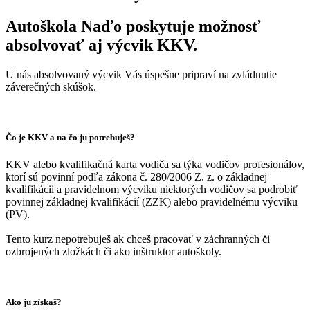
Autoškola Naďo poskytuje možnosť
absolvovať aj výcvik KKV.
U nás absolvovaný výcvik Vás úspešne pripraví na zvládnutie
záverečných skúšok.
Čo je KKV a na čo ju potrebuješ?
KKV alebo kvalifikačná karta vodiča sa týka vodičov profesionálov,
ktorí sú povinní podľa zákona č. 280/2006 Z. z. o základnej
kvalifikácii a pravidelnom výcviku niektorých vodičov sa podrobiť
povinnej základnej kvalifikácií (ZZK) alebo pravidelnému výcviku
(PV).
Tento kurz nepotrebuješ ak chceš pracovať v záchranných či
ozbrojených zložkách či ako inštruktor autoškoly.
Ako ju získaš?