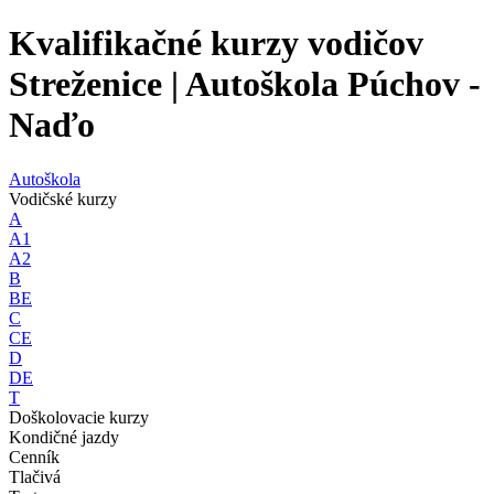
Kvalifikačné kurzy vodičov
Streženice | Autoškola Púchov -
Naďo
Autoškola
Vodičské kurzy
A
A1
A2
B
BE
C
CE
D
DE
T
Doškolovacie kurzy
Kondičné jazdy
Cenník
Tlačivá