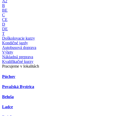
A2
B
BE
C
CE
D
DE
T
Doškolovacie kurzy
Kondičné jazdy
Autobusová doprava
Výlety
Nákladná preprava
Kvalifikačné kurzy
Pracujeme v lokalitách
Púchov
Považská Bystrica
Beluša
Ladce