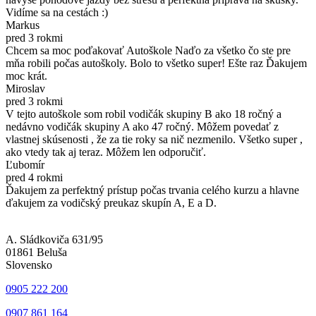
Vidíme sa na cestách :)
Markus
pred 3 rokmi
Chcem sa moc poďakovať Autoškole Naďo za všetko čo ste pre
mňa robili počas autoškoly. Bolo to všetko super! Ešte raz Ďakujem
moc krát.
Miroslav
pred 3 rokmi
V tejto autoškole som robil vodičák skupiny B ako 18 ročný a
nedávno vodičák skupiny A ako 47 ročný. Môžem povedať z
vlastnej skúsenosti , že za tie roky sa nič nezmenilo. Všetko super ,
ako vtedy tak aj teraz. Môžem len odporučiť.
Ľubomír
pred 4 rokmi
Ďakujem za perfektný prístup počas trvania celého kurzu a hlavne
ďakujem za vodičský preukaz skupín A, E a D.
A. Sládkoviča 631/95
01861 Beluša
Slovensko
0905 222 200
0907 861 164